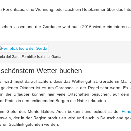
ein Ferienhaus, eine Wohnung, oder auch ein Hotelzimmer über das Inte
h sehen lassen und der Gardasee wird auch 2016 wieder ein interessa
sola del GardaFernblick Isola del Garda
 schönstem Wetter buchen
r wird meist darauf achten, dass das Wetter gut ist. Gerade im Mai, 
 goldenen Oktober ist es am Gardasee in der Regel sehr warm. Es l
nn die Urlauber können hier viele Ortschaften besuchen, auf dem
per Pedes in den umliegenden Bergen die Natur erkunden.
um Gipfel des Monte Baldos. Auch bekannt und beliebt ist der
Feri
otwein, der in der Region produziert wird und auch in Deutschland gek
eren Suchlink gefunden werden: