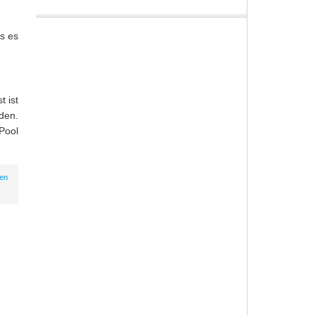
s es
 ist
den.
Pool
en