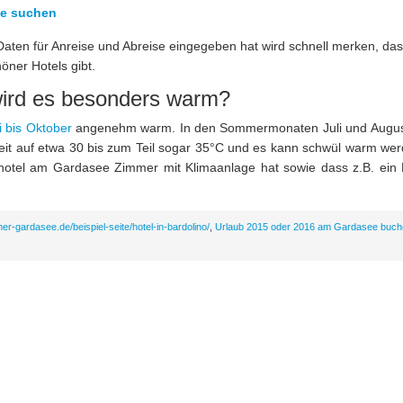
ne suchen
aten für Anreise und Abreise eingegeben hat wird schnell merken, das
ner Hotels gibt.
ird es besonders warm?
 bis Oktober
angenehm warm. In den Sommermonaten Juli und August
Zeit auf etwa 30 bis zum Teil sogar 35°C und es kann schwül warm wer
hotel am Gardasee Zimmer mit Klimaanlage hat sowie dass z.B. ein 
er-gardasee.de/beispiel-seite/hotel-in-bardolino/
,
Urlaub 2015 oder 2016 am Gardasee buch