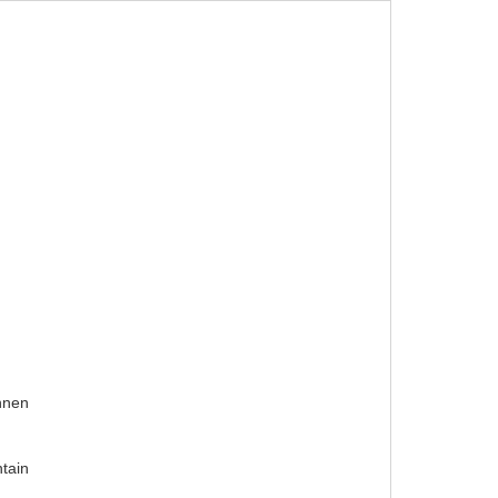
RN
FERIENHAUS BUCHEN
nnen
tain