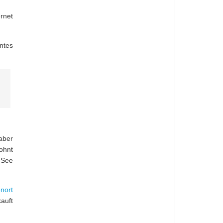
rnet
ntes
aber
ohnt
 See
enort
auft