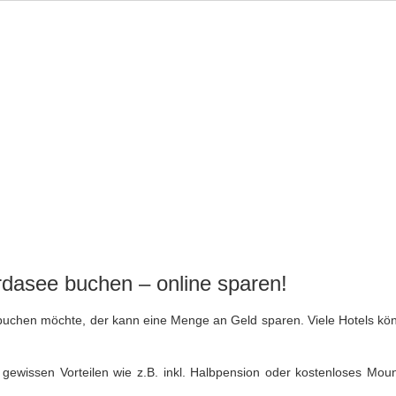
AUSFLÜGE
IMMOBILIEN
INSIDER
SPORT
WANDE
dasee buchen – online sparen!
 buchen möchte, der kann eine Menge an Geld sparen. Viele Hotels kö
 gewissen Vorteilen wie z.B. inkl. Halbpension oder kostenloses Moun