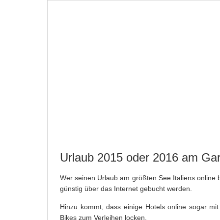
STARTSEITE
NEWS
BASICS
STÄDTE
SHOPPING AM GARDSEE IN ITALIEN
Urlaub 2015 oder 2016 am Gar
Wer seinen Urlaub am größten See Italiens online
günstig über das Internet gebucht werden.
Hinzu kommt, dass einige Hotels online sogar mit
Bikes zum Verleihen locken.