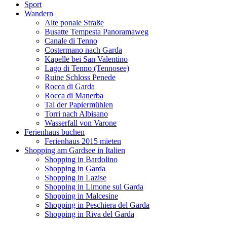
Sport
Wandern
Alte ponale Straße
Busatte Tempesta Panoramaweg
Canale di Tenno
Costermano nach Garda
Kapelle bei San Valentino
Lago di Tenno (Tennosee)
Ruine Schloss Penede
Rocca di Garda
Rocca di Manerba
Tal der Papiermühlen
Torri nach Albisano
Wasserfall von Varone
Ferienhaus buchen
Ferienhaus 2015 mieten
Shopping am Gardsee in Italien
Shopping in Bardolino
Shopping in Garda
Shopping in Lazise
Shopping in Limone sul Garda
Shopping in Malcesine
Shopping in Peschiera del Garda
Shopping in Riva del Garda