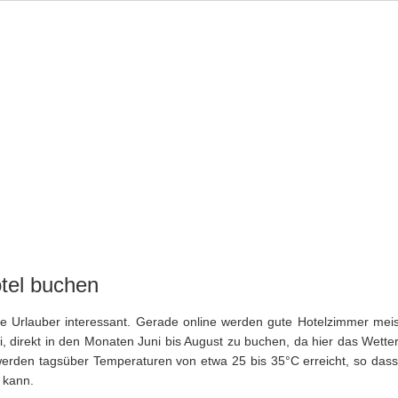
AUSFLÜGE
IMMOBILIEN
INSIDER
SPORT
WANDE
tel buchen
le Urlauber interessant. Gerade online werden gute Hotelzimmer meis
, direkt in den Monaten Juni bis August zu buchen, da hier das Wette
 werden tagsüber Temperaturen von etwa 25 bis 35°C erreicht, so dass
 kann.