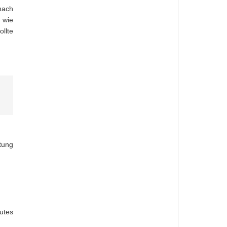
nach
 wie
ollte
tung
utes