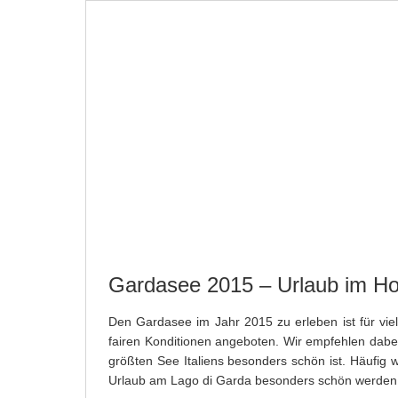
STARTSEITE
NEWS
BASICS
STÄDTE
SHOPPING AM GARDSEE IN ITALIEN
Gardasee 2015 – Urlaub im Ho
Den Gardasee im Jahr 2015 zu erleben ist für vie
fairen Konditionen angeboten. Wir empfehlen dabei
größten See Italiens besonders schön ist. Häufig
Urlaub am Lago di Garda besonders schön werden