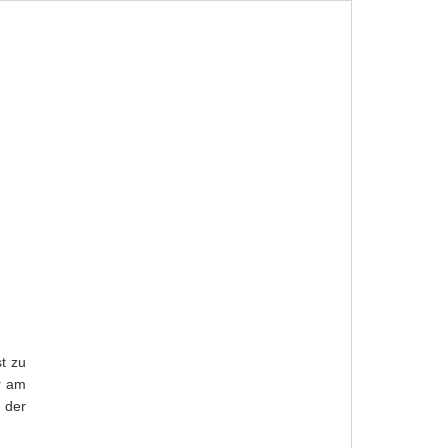
RN
FERIENHAUS BUCHEN
t zu
r am
 der